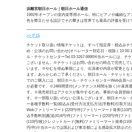
浜離宮朝日ホール｜朝日ホール通信
1992年オープンの室内楽専用ホール。特にピアノや繊細なア
色を際立たせる設計でその響きは世界でも最高の評価を受け
>> P.15
チケット取り扱い情報チケットは、すべて指定席・税込みチ
め・公演のお問い合わせ(オペレーター対応日・祝除く10:00-18
ル・チケットセンターTel.03-3267-9990※当ホールには、
ございません。※チケットはお問い合わせの時点で完売して
います。※やむを得ぬ事情により、出演者や内容が変更とな
ます。あらかじめご了承ください。朝日ホール・チケットセン
でのご購入には、朝日ホール・チケットセンターWeb会員への
が必要です。※24時間受付(メンテナンス時間を除く)※座席
す。※発売初日はアクセスが集中するため、事前の会員登録
す。※一部取り扱いのない公演もございます。朝日ホール・
ー各種手数料一覧(税込み)受付方法支払方法(手数料)引取方法(
Webファミリーマート(220円/件)ファミリーマート発券(110円
込手数料別)配送(414円/件)ファミリーマート(220円/件)フ
(110円/枚)クレジットカード(無料)ファミリーマート発券(110円/
円/件)※当ホールでは国および東京都による感染拡大防止の