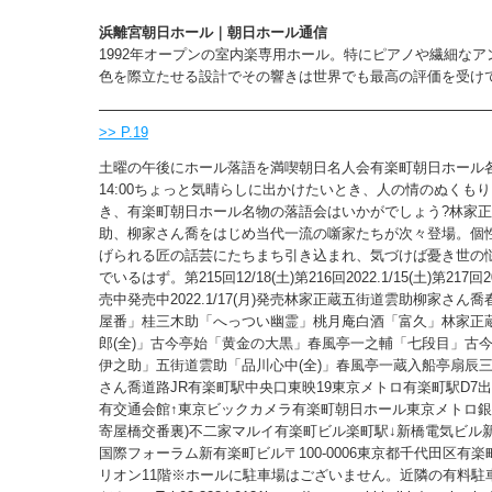
浜離宮朝日ホール｜朝日ホール通信
1992年オープンの室内楽専用ホール。特にピアノや繊細なア
色を際立たせる設計でその響きは世界でも最高の評価を受け
>> P.19
土曜の午後にホール落語を満喫朝日名人会有楽町朝日ホール各￥
14:00ちょっと気晴らしに出かけたいとき、人の情のぬくも
き、有楽町朝日ホール名物の落語会はいかがでしょう?林家
助、柳家さん喬をはじめ当代一流の噺家たちが次々登場。個
げられる匠の話芸にたちまち引き込まれ、気づけば憂き世の
でいるはず。第215回12/18(土)第216回2022.1/15(土)第217回20
売中発売中2022.1/17(月)発売林家正蔵五街道雲助柳家さん
屋番」桂三木助「へっつい幽霊」桃月庵白酒「富久」林家正
郎(全)」古今亭始「黄金の大黒」春風亭一之輔「七段目」古
伊之助」五街道雲助「品川心中(全)」春風亭一蔵入船亭扇辰
さん喬道路JR有楽町駅中央口東映19東京メトロ有楽町駅D7出
有交通会館↑東京ビックカメラ有楽町朝日ホール東京メトロ銀座
寄屋橋交番裏)不二家マルイ有楽町ビル楽町駅↓新橋電気ビル
国際フォーラム新有楽町ビル〒100-0006東京都千代田区有楽町
リオン11階※ホールに駐車場はございません。近隣の有料駐