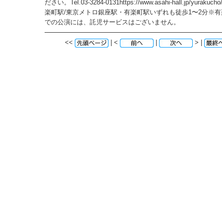
ださい。Tel.03-3284-0131https://www.asahi-hall.jp/yurak
楽町駅/東京メトロ銀座駅・有楽町駅いずれも徒歩1〜2分※
での公演には、託児サービスはございません。
<<
| <
|
> |