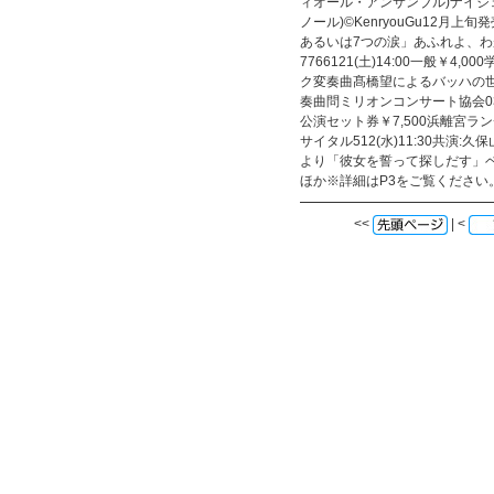
ィオール・アンサンブル)ナイジ
ノール)©KenryouGu12月
あるいは7つの涙」あふれよ、わが
7766121(土)14:00一般￥4
ク変奏曲髙橋望によるバッハの世界
奏曲問ミリオンコンサート協会03-3
公演セット券￥7,500浜離宮ラン
サイタル512(水)11:30共演
より「彼女を誓って探しだす」
ほか※詳細はP3をご覧ください
<<
| <