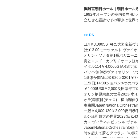
浜離宮朝日ホール｜朝日ホール
1992年オープンの室内楽専用
立たせる設計でその響きは世界
>> P.6
114￥3,0005STARS大岩宝
(土)13:00モーツァルト:ヴァイ
オリン・ソナタ第1番パガニーニ:
奏とロンド・カプリチオーソほか問M
イタル114￥4,0005STARS共演
バッハ:無伴奏ヴァイオリン・ソ
1番ほか問Mitt03-6265-32
115(日)14:00ショパン:4つ
￥4,000U30￥2,000反田恭
オリン桐原宗生の世界2023(水)
オラ)猿渡輔(チェロ)、横山瑠佳
奏曲問JapanNationalOrchestrai
一般￥4,000U30￥2,000反
ルン庄司雄大の世界2023(日)14
カス:ヴィラネルビッシル:ヴァ
JapanNationalOrchestrai
時を超えて蘇るダウランドの夢幻的