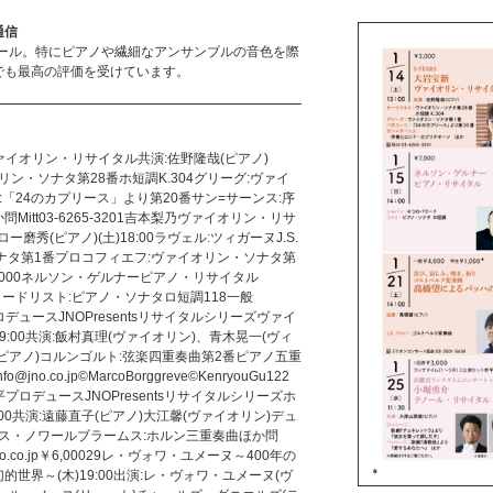
通信
ホール。特にピアノや繊細なアンサンブルの音色を際
でも最高の評価を受けています。
新ヴァイオリン・リサイタル共演:佐野隆哉(ピアノ)
オリン・ソナタ第28番ホ短調K.304グリーグ:ヴァイ
「24のカプリース」より第20番サン=サーンス:序
itt03-6265-3201吉本梨乃ヴァイオリン・リサ
:ロー磨秀(ピアノ)(土)18:00ラヴェル:ツィガーヌJ.S.
ナタ第1番プロコフィエフ:ヴァイオリン・ソナタ第
01￥7,000ネルソン・ゲルナーピアノ・リサイタル
のバラードリスト:ピアノ・ソナタロ短調118一般
平プロデュースJNOPresentsリサイタルシリーズヴァイ
19:00共演:飯村真理(ヴァイオリン)、青木晃一(ヴィ
(ピアノ)コルンゴルト:弦楽四重奏曲第2番ピアノ五重
nfo@jno.co.jp©MarcoBorggreve©KenryouGu122
田恭平プロデュースJNOPresentsリサイタルシリーズホ
:00共演:遠藤直子(ピアノ)大江馨(ヴァイオリン)デュ
ルス・ノワールブラームス:ホルン三重奏曲ほか問
nfo@jno.co.jp￥6,00029レ・ヴォワ・ユメーヌ～400年の
世界～(木)19:00出演:レ・ヴォワ・ユメーヌ(ヴ