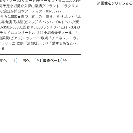
ェル・ノース(リュート)チャールズ・ダニエルズ(テ
上旬発売予定小堀勇介久保山菜摘ダウランド:「ラクリメ
涙ほか問日本アーティスト03-5377-
,000学生￥1,000★喜び、哀しみ、嘆き、祈りゴルトベル
出演:髙橋望(ピアノ)J.S.バッハ:ゴルトベルク変
501-56381回券￥3,000ランチタイム(1〜3月)3
チタイムコンサートvol.222小堀勇介テノール・リ
:久保山菜摘(ピアノ)ロッシーニ:歌劇『チェネレントラ』
ベッリーニ:歌劇『清教徒』より「愛するあなたへ」
。6
|
> |
>>