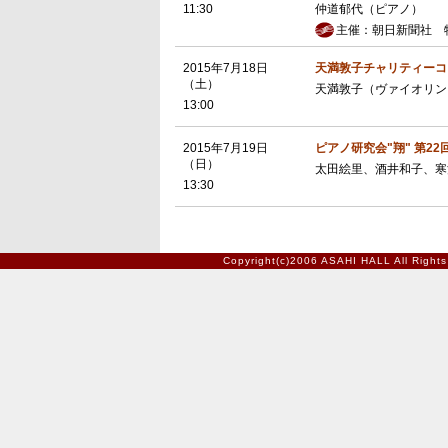
11:30
仲道郁代（ピアノ）
主催：朝日新聞社 
2015年7月18日
天満敦子チャリティーコンサ
（土）
天満敦子（ヴァイオリン
13:00
2015年7月19日
ピアノ研究会"翔" 第2
（日）
太田絵里、酒井和子、寒
13:30
Copyright(c)2006 ASAHI HALL All Rights