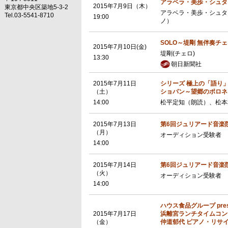
アラベラ・美歩・シュタ
2015年7月9日（木）
東京都中央区築地5-3-2
アラベラ・美歩・シュタ
Tel.03-5541-8710
19:00
ノ）
SOLO～堤剛 無伴奏チ
2015年7月10日(金)
堤剛(チェロ)
13:30
朝日新聞社
2015年7月11日
シリーズ 極上の「語り
（土）
ショパン～望郷のポロネ
14:00
松平定知（朗読）、松本
2015年7月13日
第6回ジュリアード音楽院声
（月）
オーディション受験者
14:00
2015年7月14日
第6回ジュリアード音楽院声
（火）
オーディション受験者
14:00
ハウス食品グループ pres
2015年7月17日
浜離宮ランチタイムコンサー
（金）
仲道郁代 ピアノ・リサ