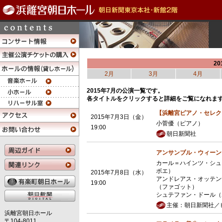
20
2月
3月
4月
2015年7月の公演一覧です。
各タイトルをクリックすると詳細をご覧になれま
【浜離宮ピアノ・セレク
2015年7月3日（金）
小菅優（ピアノ）
19:00
朝日新聞社
アンサンブル・ウィーン
カール＝ハインツ・シュ
ボエ）
2015年7月8日（水）
アンドレアス・オッテン
19:00
（ファゴット）
シュテファン・ドール（
主催：朝日新聞社／
浜離宮朝日ホール
〒104-8011