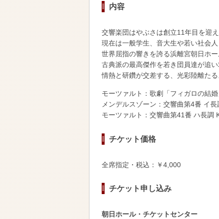
内容
交響楽団はやぶさは創立11年目を迎
現在は一般学生、音大生や若い社会人
世界屈指の響きを誇る浜離宮朝日ホー
古典派の最高傑作を若き団員達が追い
情熱と研鑽が交差する、光彩陸離たる
モーツァルト：歌劇「フィガロの結婚」K
メンデルスゾーン：交響曲第4番 イ長調
モーツァルト：交響曲第41番 ハ長調 K
チケット価格
全席指定・税込：￥4,000
チケット申し込み
朝日ホール・チケットセンター