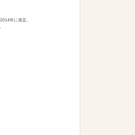
014年に発足。
。