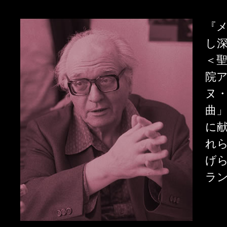
『
し
＜
院
ヌ
曲
に
れ
げ
ラ